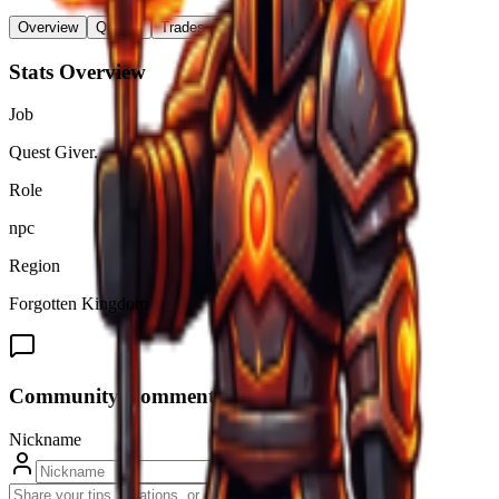
Overview
Quests
Trades & Drops
Stats Overview
Job
Quest Giver.
Role
npc
Region
Forgotten Kingdom
Community Comments (
0
)
Nickname