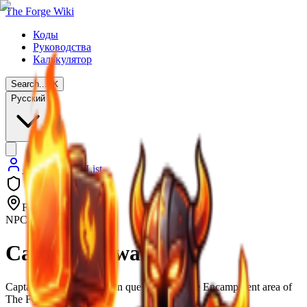
The Forge Wiki
Коды
Руководства
Калькулятор
Search...
⌘
K
Русский
Back to NPC List
Forgotten Kingdom
NPC
Captain Rowan
Captain Rowan is the main quest-giver in the Encampment area of
The Forge.