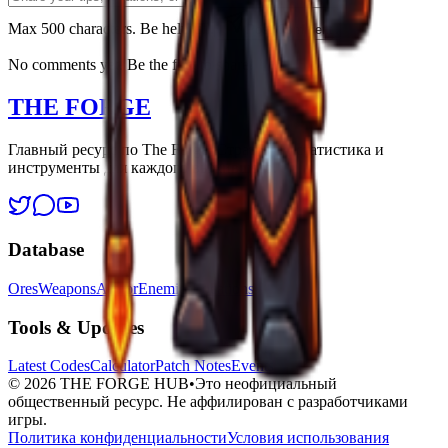
Max 500 characters. Be helpfull.
Post Comment
No comments yet. Be the first to share!
THE FORGE
Главный ресурс по The Forge. Стратегии, статистика и
инструменты для каждого выжившего.
Database
Ores
Weapons
Armor
Enemies
Locations
Tools & Updates
Latest Codes
Calculator
Patch Notes
Events
©
2026
THE FORGE HUB
•
Это неофициальный
общественный ресурс. Не аффилирован с разработчиками
игры.
Политика конфиденциальности
Условия использования